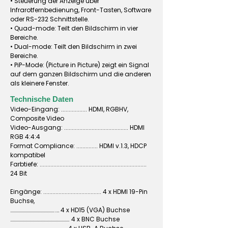
• Steuerung der Anzeige über
Infrarotfernbedienung, Front-Tasten, Software
oder RS-232 Schnittstelle.
• Quad-mode: Teilt den Bildschirm in vier
Bereiche.
• Dual-mode: Teilt den Bildschirm in zwei
Bereiche.
• PiP-Mode: (Picture in Picture) zeigt ein Signal
auf dem ganzen Bildschirm und die anderen
als kleinere Fenster.
Technische Daten
Video-Eingang: ................. HDMI, RGBHV,
Composite Video
Video-Ausgang: .......................................... HDMI
RGB 4:4:4
Format Compliance: .............. HDMI v.1.3, HDCP
kompatibel
Farbtiefe: ......................................................................
24 Bit
Eingänge: ...................................... 4 x HDMI 19-Pin
Buchse,
……………………………………..… 4 x HD15 (VGA) Buchse
…………………………………………………. 4 x BNC Buchse