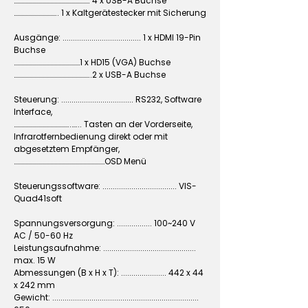
………………………………………………. 4 x USB-A Buchse
………………………….. 1 x Kaltgerätestecker mit Sicherung
Ausgänge: ...................................... 1 x HDMI 19-Pin
Buchse
…………………………………………1 x HD15 (VGA) Buchse
………………………………………………..2 x USB-A Buchse
Steuerung: ................................... RS232, Software
Interface,
…………………………………..…... Tasten an der Vorderseite,
Infrarotfernbedienung direkt oder mit
abgesetztem Empfänger,
…………………………………………………………OSD Menü
Steuerungssoftware: .................................... VIS-
Quad41soft
Spannungsversorgung: ................. 100~240 V
AC / 50-60 Hz
Leistungsaufnahme: .............................................
max. 15 W
Abmessungen (B x H x T): ...................... 442 x 44
x 242 mm
Gewicht: .......................................................................