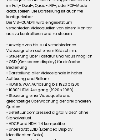
im Full,- Dual-, Quad-, PIP-, oder POP-Mode
darzustellen. Die Darstellung ist auch frei
konfigurierbar.
Der VIS-QUAD41 wird eingesetzt um
verschieden Videoquellen von einem Monitor
aus zu kontrollieren und zu steuern.
• Anzeige von bis zu 4 verschiedenen
Videosignalen auf einem Bildschirm.
• Steuerung über Tastatur und Maus möglich.
• OSD (On-screen display) für einfache
Bedienung
• Darstellung aller Videosignale in hoher
Auflösung und Brillanz
• HDMI & VGA Auflösung bis 1920 x 1200
• 1080P HDMI Ausgang (1920 x 1080)
• Steuerung einer Videoquelle und
gleichzeitige Überwachung der drei anderen
Quellen.
• Liefert „uncompressed digital video“ ohne
Signalverlust.
• HDCP und HDMI 1.4 kompatibel
• Unterstützt EDID (Extended Display
Identification Data).