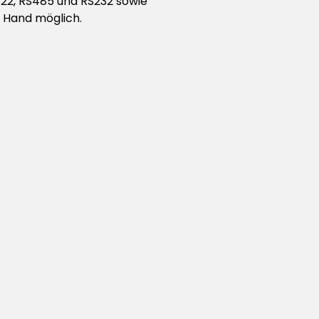
S422, RS485 und RS232 sowie
r Hand möglich.