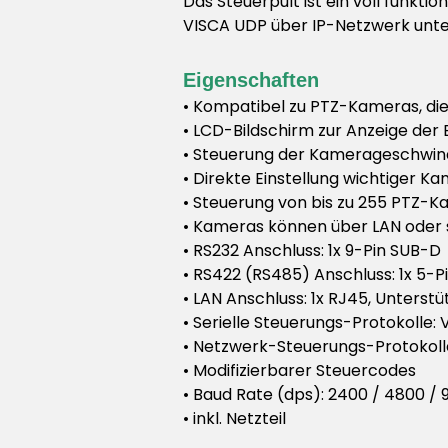
Das Steuerpult ist ein voll funkt
VISCA UDP über IP-Netzwerk unters
Eigenschaften
• Kompatibel zu PTZ-Kameras, die
• LCD-Bildschirm zur Anzeige der 
• Steuerung der Kamerageschwind
• Direkte Einstellung wichtiger 
• Steuerung von bis zu 255 PTZ-
• Kameras können über LAN oder
• RS232 Anschluss: 1x 9-Pin SUB-D
• RS422 (RS485) Anschluss: 1x 5-P
• LAN Anschluss: 1x RJ45, Unterst
• Serielle Steuerungs-Protokolle:
• Netzwerk-Steuerungs-Protokoll
• Modifizierbarer Steuercodes
• Baud Rate (dps): 2400 / 4800 / 
• inkl. Netzteil