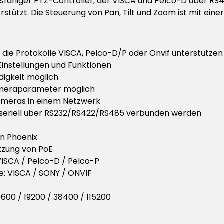
ionsfähiger PTZ-Controller, der VISCA und Pelco-D über R
tützt. Die Steuerung von Pan, Tilt und Zoom ist mit eine
 die Protokolle VISCA, Pelco-D/P oder Onvif unterstützen
Einstellungen und Funktionen
igkeit möglich
Kameraparameter möglich
Kameras in einem Netzwerk
 seriell über RS232/RS422/RS485 verbunden werden
in Phoenix
ützung von PoE
 VISCA / Pelco-D / Pelco-P
e: VISCA / SONY / ONVIF
9600 / 19200 / 38400 / 115200