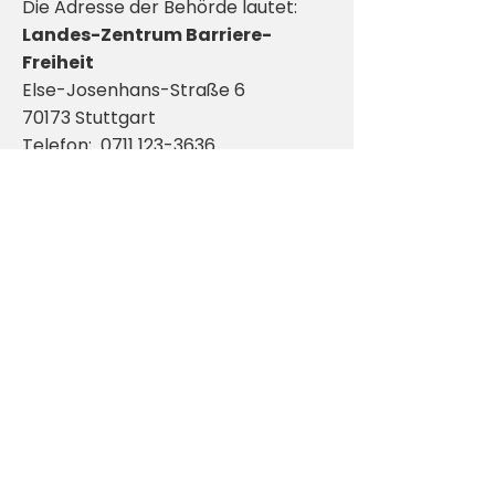
Die Adresse der Behörde lautet:
Landes-Zentrum Barriere-
Freiheit
Else-Josenhans-Straße 6
70173 Stuttgart
Telefon:
0711 123-3636
E-Mail:
post@barrierefreiheit.bwl.de
Barrierefreiheitserklärung
erstellt von:
MIPRO Germany GmbH
Kochersteinsfelder Str. 75