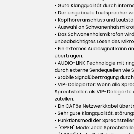
• Gute Klangqualität durch intern
• Der eingebaute Lautsprecher wi
• Kopfhöreranschluss und Lautstär
• Auswahl an Schwanenhalsmikrof
• Das Schwanenhalsmikrofon wird 
unbeabsichtigtes Lösen des Mikro
• Ein externes Audiosignal kann a
übertragen.
• AUDIO-LINK Technologie mit rin
durch externe Sendequellen wie 
• Stabile Signalübertragung dur
• VIP-Delegierter: Wenn alle Spre
Sprechstellen als VIP-Delegierte de
zuteilen.
• Ein CAT5e Netzwerkkabel übertr
• Sehr gute Klangqualität, störun
• Funktionsmodi der Sprechstellen
- "OPEN" Mode: Jede Sprechstelle 