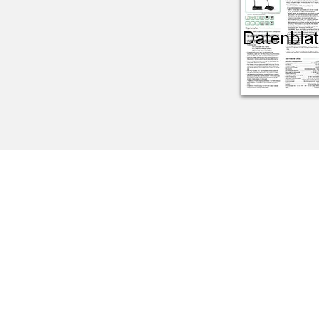
erstellt von:
MIPRO Germany GmbH
Kochersteinsfelder Str. 75
74239 Hardthausen
Tel: 07139 59 59 00
Fax: 07139 59 59 018
email:
info@vissonic.de
online:
www.vissonic.de