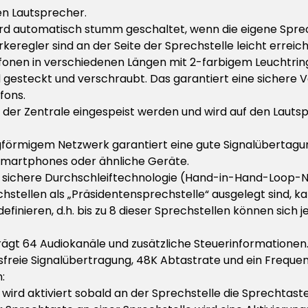
en Lautsprecher.
rd automatisch stumm geschaltet, wenn die eigene Sprechs
keregler sind an der Seite der Sprechstelle leicht erreic
onen in verschiedenen Längen mit 2-farbigem Leuchtrin
gesteckt und verschraubt. Das garantiert eine sichere 
fons.
n der Zentrale eingespeist werden und wird auf den Lauts
gförmigem Netzwerk garantiert eine gute Signalübertagun
Smartphones oder ähnliche Geräte.
ch sichere Durchschleiftechnologie (Hand-in-Hand-Loop-
chstellen als „Präsidentensprechstelle“ ausgelegt sind, ka
finieren, d.h. bis zu 8 dieser Sprechstellen können sich je
ägt 64 Audiokanäle und zusätzliche Steuerinformationen
gsfreie Signalübertragung, 48K Abtastrate und ein Frequen
:
wird aktiviert sobald an der Sprechstelle die Sprechtaste