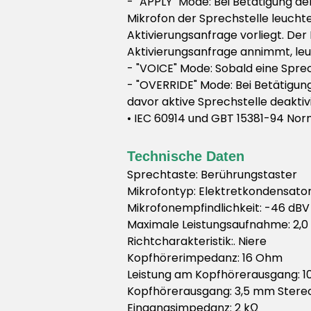
- "APPLY" Mode: Bei Betätigung de
Mikrofon der Sprechstelle leuchte
Aktivierungsanfrage vorliegt. De
Aktivierungsanfrage annimmt, leuc
- "VOICE" Mode: Sobald eine Sprec
- "OVERRIDE" Mode: Bei Betätigung 
davor aktive Sprechstelle deaktivi
• IEC 60914 und GBT 15381-94 No
Technische Daten
Sprechtaste: Berührungstaster
Mikrofontyp: Elektretkondensato
Mikrofonempfindlichkeit: -46 dBV
Maximale Leistungsaufnahme: 2,0
Richtcharakteristik:. Niere
Kopfhörerimpedanz: 16 Ohm
Leistung am Kopfhörerausgang: 
Kopfhörerausgang: 3,5 mm Stereo
Eingangsimpedanz: 2 kΩ